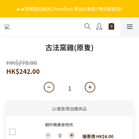
🔥🔥快啲登記成為ChumRest 老友記會員‼️積分當錢洗‼️
🔥🔥快啲登記成為ChumRest 老友記會員‼️積分當錢洗‼️
🎁🤩🤩超值優惠：網上下單選用~(銀行轉帳／FPS)為付款方式，滿
$988 即可免費獲贈手工紫蘇雞皮蝦（6串）價值$288‼️
🔥🔥快啲登記成為ChumRest 老友記會員‼️積分當錢洗‼️
古法窯雞(原隻)
HK$278.00
HK$242.00
以優惠價加購商品
額外精美食物夾
優惠價 HK$6.00