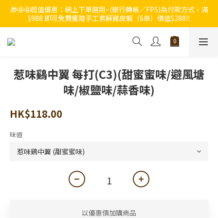
🎁🤩🤩超值優惠：網上下單選用~(銀行轉帳／FPS)為付款方式，滿
🔥🔥快啲登記成為ChumRest 老友記會員‼️積分當錢洗‼️
$988 即可免費獲贈手工紫蘇雞皮蝦（6串）價值$288‼️
🔥🔥快啲登記成為ChumRest 老友記會員‼️積分當錢洗‼️
惹味鷄中翼 每打(C3)(甜蜜蜜味/避風塘
味/椒鹽味/蒜香味)
HK$118.00
味道
以優惠價加購商品