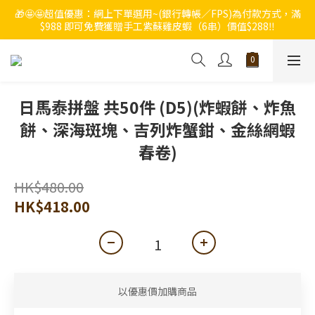
🎁🤩🤩超值優惠：網上下單選用~(銀行轉帳／FPS)為付款方式，滿
🔥🔥快啲登記成為ChumRest 老友記會員‼️積分當錢洗‼️
$988 即可免費獲贈手工紫蘇雞皮蝦（6串）價值$288‼️
🔥🔥快啲登記成為ChumRest 老友記會員‼️積分當錢洗‼️
日馬泰拼盤 共50件 (D5)(炸蝦餅、炸魚
餅、深海斑塊、吉列炸蟹鉗、金絲網蝦
春卷)
HK$480.00
HK$418.00
以優惠價加購商品