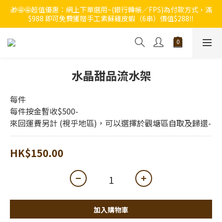
🎁🤩🤩超值優惠：網上下單選用~(銀行轉帳／FPS)為付款方式，滿
🔥🔥快啲登記成為ChumRest 老友記會員‼️積分當錢洗‼️
$988 即可免費獲贈手工紫蘇雞皮蝦（6串）價值$288‼️
🔥🔥快啲登記成為ChumRest 老友記會員‼️積分當錢洗‼️
水晶甜品流水架
每件
每件按金暫收$500-
來回運費另計 (視乎地區)，可以選擇於觀塘區自取及歸還-
HK$150.00
加入購物車