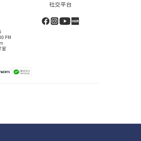
社交平台
6
00 PM
om
T室