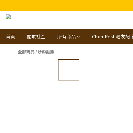
🎁🤩🤩超值優惠：網
首頁
關於社企
所有商品
ChumRest 老友記
全部商品
/
炒粉麵飯