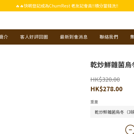
🔥🔥快啲登記成為ChumRest 老友記會員‼️積分當錢洗‼️
🔥🔥快啲登記成為ChumRest 老友記會員‼️積分當錢洗‼️
上下單選用~(銀行轉帳／FPS)為付款方式，滿$988 即可免費獲贈手工紫蘇雞皮
🔥🔥快啲登記成為ChumRest 老友記會員‼️積分當錢洗‼️
-簡介
客人好評回圖
最新到會消息
聯絡我們
乾炒鮮雜菌烏冬
HK$320.00
HK$278.00
重量