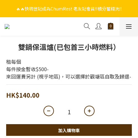
🔥🔥快啲登記成為ChumRest 老友記會員‼️積分當錢洗‼️
🔥🔥快啲登記成為ChumRest 老友記會員‼️積分當錢洗‼️
🎁🤩🤩超值優惠：網上下單選用~(銀行轉帳／FPS)為付款方式，滿
$988 即可免費獲贈手工紫蘇雞皮蝦（6串）價值$288‼️
🔥🔥快啲登記成為ChumRest 老友記會員‼️積分當錢洗‼️
雙鍋保溫爐(已包首三小時燃料）
租每個
每件按金暫收$500-
來回運費另計 (視乎地區)，可以選擇於觀塘區自取及歸還-
HK$140.00
加入購物車