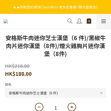
🔥🔥快啲登記成為ChumRest 老友記會員‼️積分當錢洗‼️
🔥🔥快啲登記成為ChumRest 老友記會員‼️積分當錢洗‼️
🎁🤩🤩超值優惠：網上下單選用~(銀行轉帳／FPS)為付款方式，滿
$988 即可免費獲贈手工紫蘇雞皮蝦（6串）價值$288‼️
🔥🔥快啲登記成為ChumRest 老友記會員‼️積分當錢洗‼️
安格斯牛肉迷你芝士漢堡（6 件)/黑椒牛
肉片迷你漢堡（8件)/煙火雞胸片迷你漢
堡（8件)
HK$216.00
HK$188.00
顏色