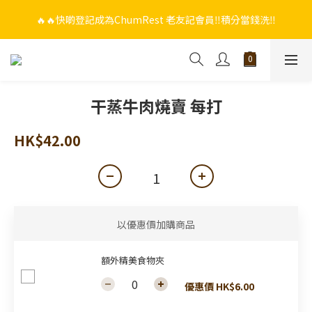
🔥🔥快啲登記成為ChumRest 老友記會員‼️積分當錢洗‼️
🔥🔥快啲登記成為ChumRest 老友記會員‼️積分當錢洗‼️
🎁🤩🤩超值優惠：網上下單選用~(銀行轉帳／FPS)為付款方式，滿
$988 即可免費獲贈手工紫蘇雞皮蝦（6串）價值$288‼️
🔥🔥快啲登記成為ChumRest 老友記會員‼️積分當錢洗‼️
干蒸牛肉燒賣 每打
HK$42.00
以優惠價加購商品
額外精美食物夾
優惠價 HK$6.00