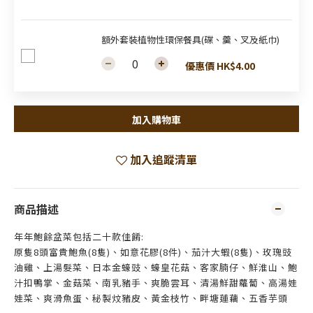
額外套裝植物性環保餐具(碟、羹、叉及紙巾)
優惠價 HK$4.00
加入購物車
加入追蹤清單
商品描述
年年鮑餘盆菜包括二十款佳餚:
原隻8頭富貴鮑魚(8隻)、如意花膠(8件)、茄汁大蝦(8隻)、玫瑰豉
油雞、上湯髮菜、日本金蠔豉、蠔皇花菇、客家腩仔、鮮淮山、鮑
汁扣鴨掌、金菇菜、南乳豬手、爽脆雲耳、清湯鮮甜蘿蔔、高湯娃
娃菜、爽滑魚蛋、秘製炆豬皮、黃金枝竹、畔塘蓮藕、五香芋頭