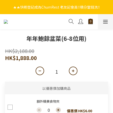
🔥🔥快啲登記成為ChumRest 老友記會員‼️積分當錢洗‼️
🔥🔥快啲登記成為ChumRest 老友記會員‼️積分當錢洗‼️
🎁🤩🤩超值優惠：網上下單選用~(銀行轉帳／FPS)為付款方式，滿
$988 即可免費獲贈手工紫蘇雞皮蝦（6串）價值$288‼️
🔥🔥快啲登記成為ChumRest 老友記會員‼️積分當錢洗‼️
年年鮑餘盆菜(6-8位用)
HK$2,188.00
HK$1,888.00
以優惠價加購商品
額外精美食物夾
優惠價 HK$6.00