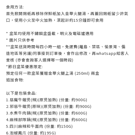
食用方法:
首先掀開錫紙再移除保鮮紙加入金華火腿湯，再蓋回錫紙留少許氣
口，使用小火至中火加熱，滾起計約15分鐘即可食用
* 盆菜均使用不鏽鋼盆盛載，明火及電磁爐適用
* 圖片只供參考
**盆菜送貨時間每四小時一組，免運費(離島、禁區、愉景灣、偏
遠地區等另議)同事接到訂單後，會作出修改，再whatsapp給客人
查核 (亦會查詢客人選擇哪一個時段)
*節日盆菜優惠限定:
預定任何一款盆菜獲贈金華火腿上湯 (250ml) 兩盒
追加食物:
以下是包裝食品:
1.惡魔牛雜煲(辣)(原煲加熱) (份量: 約900G)
2.邪惡牛雜煲(原味)(原煲加熱) (份量: 約900G)
3.水煮牛肉鍋(辣)(原煲加熱) (份量: 約600G)
4.麻辣部隊鍋(辣)(原煲加熱) (份量: 約600G)
5.四川麻辣和牛面肉 (份量: 約150G)
6.泡椒鳳爪 (份量: 約195G)