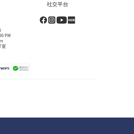
社交平台
6
00 PM
om
T室