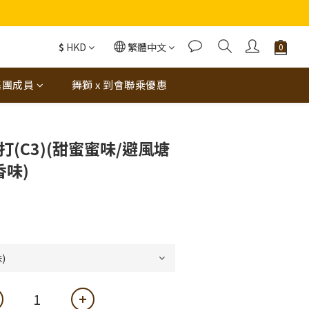
蝦（6串）價值$288‼️
$
HKD
繁體中文
集團成員
舞獅 x 到會聯乘優惠
打(C3)(甜蜜蜜味/避風塘
香味)