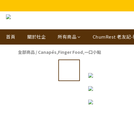
🎁🤩🤩超值優惠：網
首頁
關於社企
所有商品
ChumRest 老友記
全部商品
/
Canapés,Finger Food,一口小點