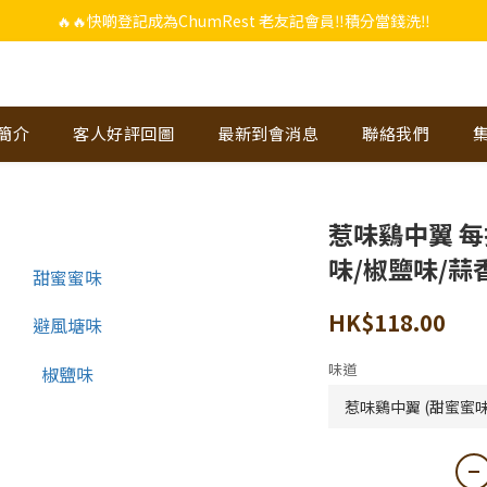
🔥🔥快啲登記成為ChumRest 老友記會員‼️積分當錢洗‼️
🔥🔥快啲登記成為ChumRest 老友記會員‼️積分當錢洗‼️
上下單選用~(銀行轉帳／FPS)為付款方式，滿$988 即可免費獲贈手工紫蘇雞皮
🔥🔥快啲登記成為ChumRest 老友記會員‼️積分當錢洗‼️
-簡介
客人好評回圖
最新到會消息
聯絡我們
惹味鷄中翼 每
味/椒鹽味/蒜
HK$118.00
味道