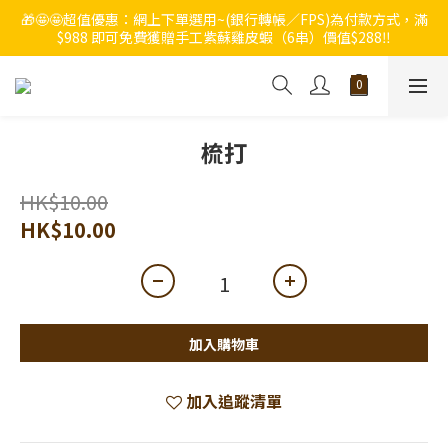
🎁🤩🤩超值優惠：網上下單選用~(銀行轉帳／FPS)為付款方式，滿
🔥🔥快啲登記成為ChumRest 老友記會員‼️積分當錢洗‼️
$988 即可免費獲贈手工紫蘇雞皮蝦（6串）價值$288‼️
🔥🔥快啲登記成為ChumRest 老友記會員‼️積分當錢洗‼️
梳打
HK$10.00
HK$10.00
加入購物車
加入追蹤清單