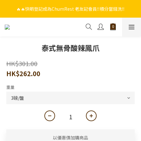
🔥🔥快啲登記成為ChumRest 老友記會員‼️積分當錢洗‼️
🔥🔥快啲登記成為ChumRest 老友記會員‼️積分當錢洗‼️
🎁🤩🤩超值優惠：網上下單選用~(銀行轉帳／FPS)為付款方式，滿
$988 即可免費獲贈手工紫蘇雞皮蝦（6串）價值$288‼️
🔥🔥快啲登記成為ChumRest 老友記會員‼️積分當錢洗‼️
泰式無骨酸辣鳳爪
HK$301.00
HK$262.00
重量
以優惠價加購商品