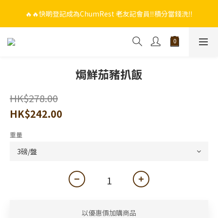
🔥🔥快啲登記成為ChumRest 老友記會員‼️積分當錢洗‼️
🔥🔥快啲登記成為ChumRest 老友記會員‼️積分當錢洗‼️
🎁🤩🤩超值優惠：網上下單選用~(銀行轉帳／FPS)為付款方式，滿
$988 即可免費獲贈手工紫蘇雞皮蝦（6串）價值$288‼️
🔥🔥快啲登記成為ChumRest 老友記會員‼️積分當錢洗‼️
焗鮮茄豬扒飯
HK$278.00
HK$242.00
重量
以優惠價加購商品