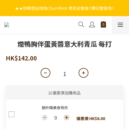
🔥🔥快啲登記成為ChumRest 老友記會員‼️積分當錢洗‼️
🔥🔥快啲登記成為ChumRest 老友記會員‼️積分當錢洗‼️
🎁🤩🤩超值優惠：網上下單選用~(銀行轉帳／FPS)為付款方式，滿
$988 即可免費獲贈手工紫蘇雞皮蝦（6串）價值$288‼️
🔥🔥快啲登記成為ChumRest 老友記會員‼️積分當錢洗‼️
煙鴨胸伴蛋黃醬意大利青瓜 每打
HK$142.00
以優惠價加購商品
額外精美食物夾
優惠價 HK$6.00