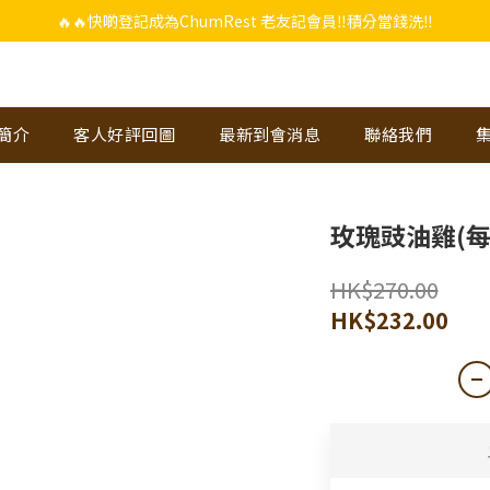
🔥🔥快啲登記成為ChumRest 老友記會員‼️積分當錢洗‼️
🔥🔥快啲登記成為ChumRest 老友記會員‼️積分當錢洗‼️
上下單選用~(銀行轉帳／FPS)為付款方式，滿$988 即可免費獲贈手工紫蘇雞皮
🔥🔥快啲登記成為ChumRest 老友記會員‼️積分當錢洗‼️
-簡介
客人好評回圖
最新到會消息
聯絡我們
玫瑰豉油雞(每
HK$270.00
HK$232.00