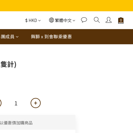
蝦（6串）價值$288‼️
$
HKD
繁體中文
集團成員
舞獅 x 到會聯乘優惠
隻計)
以優惠價加購商品