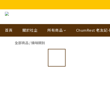
🎁🤩🤩超值優惠：網
首頁
關於社企
所有商品
ChumRest 老友記
全部商品
/
燒味類別