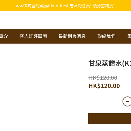
🔥🔥快啲登記成為ChumRest 老友記會員‼️積分當錢洗‼️
🔥🔥快啲登記成為ChumRest 老友記會員‼️積分當錢洗‼️
上下單選用~(銀行轉帳／FPS)為付款方式，滿$988 即可免費獲贈手工紫蘇雞皮
🔥🔥快啲登記成為ChumRest 老友記會員‼️積分當錢洗‼️
-簡介
客人好評回圖
最新到會消息
聯絡我們
甘泉蒸餾水(K17
HK$120.00
HK$120.00