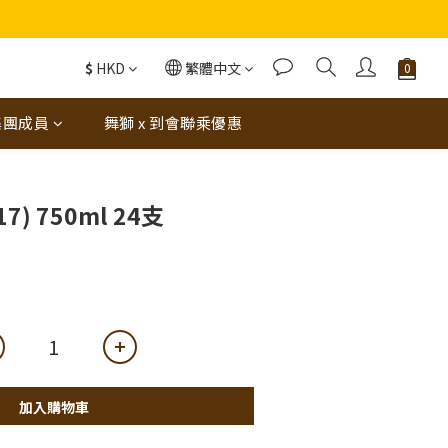
蝦（6串）價值$288‼️
$
HKD
繁體中文
集團成員
舞獅 x 到會聯乘優惠
) 750ml 24支
加入購物車