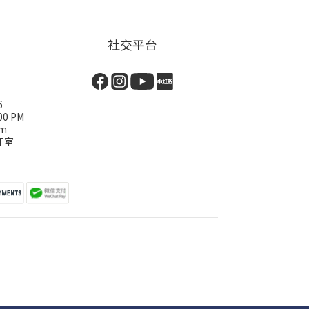
社交平台
6
00 PM
om
T室