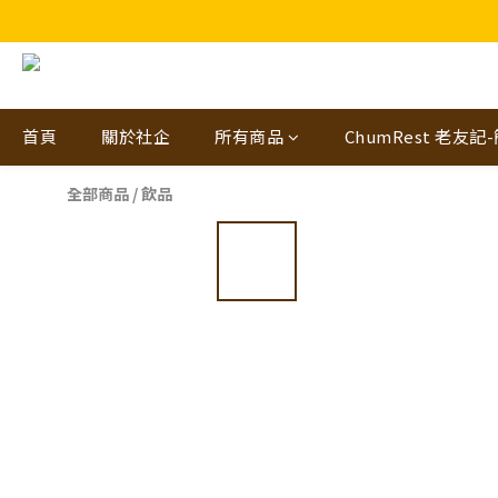
🎁🤩🤩超值優惠：網
首頁
關於社企
所有商品
ChumRest 老友記
全部商品
/
飲品