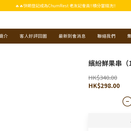
🔥🔥快啲登記成為ChumRest 老友記會員‼️積分當錢洗‼️
🔥🔥快啲登記成為ChumRest 老友記會員‼️積分當錢洗‼️
上下單選用~(銀行轉帳／FPS)為付款方式，滿$988 即可免費獲贈手工紫蘇雞皮
🔥🔥快啲登記成為ChumRest 老友記會員‼️積分當錢洗‼️
-簡介
客人好評回圖
最新到會消息
聯絡我們
繽紛鮮果串（1
HK$340.00
HK$298.00