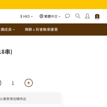
蝦（6串）價值$288‼️
$
HKD
繁體中文
集團成員
舞獅 x 到會聯乘優惠
8串)
以優惠價加購商品