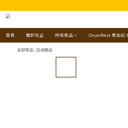
🎁🤩🤩超值優惠：網
首頁
關於社企
所有商品
ChumRest 老友記
全部商品
/
亞洲甜品