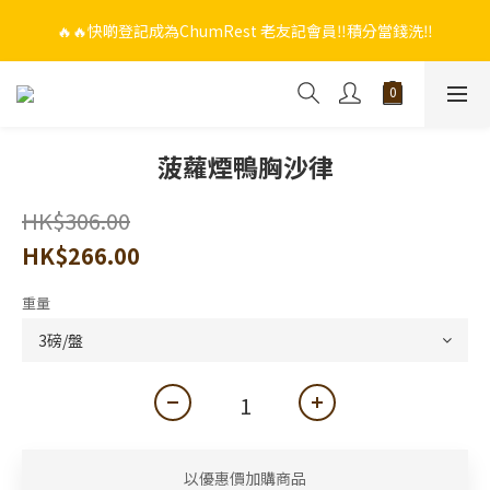
🔥🔥快啲登記成為ChumRest 老友記會員‼️積分當錢洗‼️
🔥🔥快啲登記成為ChumRest 老友記會員‼️積分當錢洗‼️
🎁🤩🤩超值優惠：網上下單選用~(銀行轉帳／FPS)為付款方式，滿
$988 即可免費獲贈手工紫蘇雞皮蝦（6串）價值$288‼️
🔥🔥快啲登記成為ChumRest 老友記會員‼️積分當錢洗‼️
菠蘿煙鴨胸沙律
HK$306.00
HK$266.00
重量
以優惠價加購商品