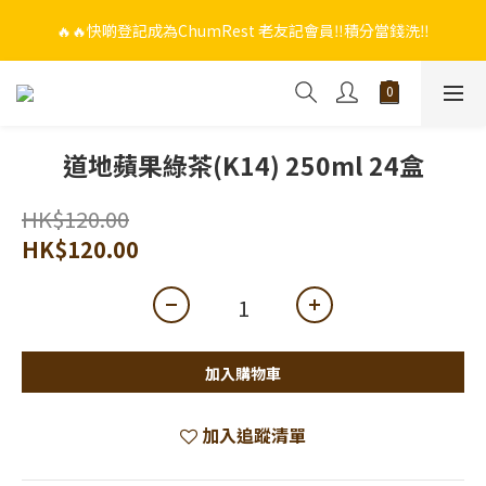
🔥🔥快啲登記成為ChumRest 老友記會員‼️積分當錢洗‼️
🔥🔥快啲登記成為ChumRest 老友記會員‼️積分當錢洗‼️
🎁🤩🤩超值優惠：網上下單選用~(銀行轉帳／FPS)為付款方式，滿
$988 即可免費獲贈手工紫蘇雞皮蝦（6串）價值$288‼️
🔥🔥快啲登記成為ChumRest 老友記會員‼️積分當錢洗‼️
道地蘋果綠茶(K14) 250ml 24盒
HK$120.00
HK$120.00
加入購物車
加入追蹤清單