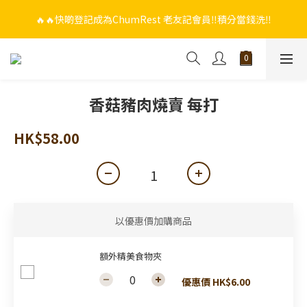
🔥🔥快啲登記成為ChumRest 老友記會員‼️積分當錢洗‼️
🔥🔥快啲登記成為ChumRest 老友記會員‼️積分當錢洗‼️
🎁🤩🤩超值優惠：網上下單選用~(銀行轉帳／FPS)為付款方式，滿
$988 即可免費獲贈手工紫蘇雞皮蝦（6串）價值$288‼️
🔥🔥快啲登記成為ChumRest 老友記會員‼️積分當錢洗‼️
香菇豬肉燒賣 每打
HK$58.00
以優惠價加購商品
額外精美食物夾
優惠價 HK$6.00