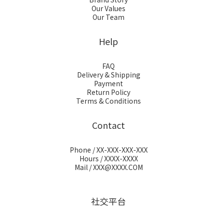
Our Values
Our Team
Help
FAQ
Delivery & Shipping
Payment
Return Policy
Terms & Conditions
Contact
Phone / XX-XXX-XXX-XXX
Hours / XXXX-XXXX
Mail / XXX@XXXX.COM
社交平台