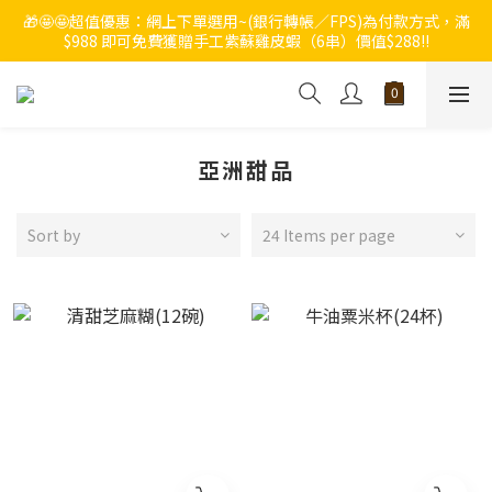
🎁🤩🤩超值優惠：網上下單選用~(銀行轉帳／FPS)為付款方式，滿
🔥🔥快啲登記成為ChumRest 老友記會員‼️積分當錢洗‼️
$988 即可免費獲贈手工紫蘇雞皮蝦（6串）價值$288‼️
🔥🔥快啲登記成為ChumRest 老友記會員‼️積分當錢洗‼️
亞洲甜品
Sort by
24 Items per page