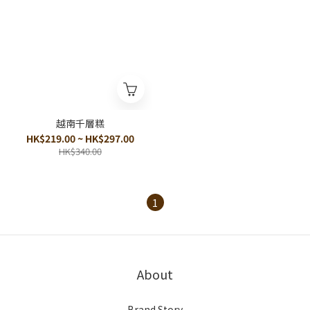
越南千層糕
HK$219.00 ~ HK$297.00
HK$340.00
1
About
Brand Story