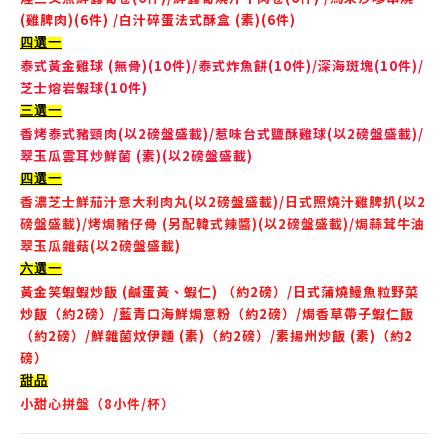
(雞脾肉)(6件) /白汁碎蛋法式酥盒 (素)(6件)
四選一
泰式黃金雞球 (無骨)(10件)/泰式炸魚餅(10件)/深海斑塊(10件)/
芝士熔岩蝦球(10件)
三選一
香烤泰式豬頸肉(
以2磅盤盛載)/惹味台式鹽酥雞球(以2磅盤盛載)/
翠玉瓜雲耳炒鮮菌 (素)(以2磅盤盛載)
四選一
香濃芝士鮮茄汁意大利肉丸(
以2磅盤盛載
)/日式照燒汁雞脾扒(
以2
磅盤盛載
)/烤焗豬仔骨 (另配韓式辣醬)(
以2磅盤盛載
)/焗蒜茸牛油
翠玉瓜雜菇(
以2磅盤盛載
)
六選一
黃金笑蝦蝦炒飯 (鹹蛋黃、蝦仁) （約2磅）/日式蒲燒鰻魚粒野菜
炒飯（
約
2磅）/藍青口海鮮焗意粉（
約
2磅）/焗香草帶子蝦仁飯
（
約
2磅）/鮮雜菌炆伊麵 (素)（
約
2磅）/素揚州炒飯 (素)（
約
2
磅）
甜品
小甜心拼盤（8小件/杯）