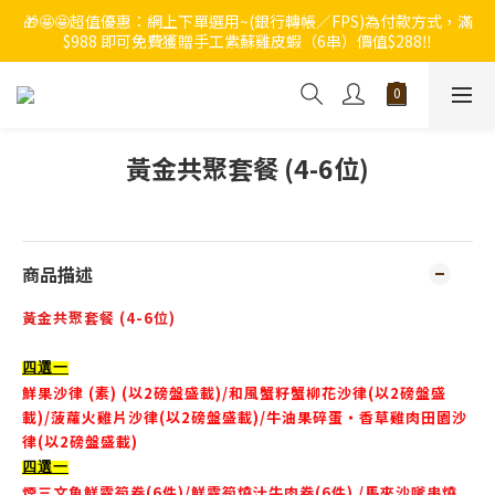
🎁🤩🤩超值優惠：網上下單選用~(銀行轉帳／FPS)為付款方式，滿
🔥🔥快啲登記成為ChumRest 老友記會員‼️積分當錢洗‼️
$988 即可免費獲贈手工紫蘇雞皮蝦（6串）價值$288‼️
🔥🔥快啲登記成為ChumRest 老友記會員‼️積分當錢洗‼️
黃金共聚套餐 (4-6位)
商品描述
黃金共聚套餐 (4-6位)
四選一
鮮果沙律 (素) (
以2磅盤盛載)/和風蟹籽蟹柳花沙律(以2磅盤盛
載)/菠蘿火雞片沙律(以2磅盤盛載)/牛油果碎蛋‧香草雞肉田園沙
律(以2磅盤盛載)
四選一
煙三文魚鮮露筍卷(6件)/鮮露筍燒汁牛肉卷(6件) /馬來沙嗲串燒