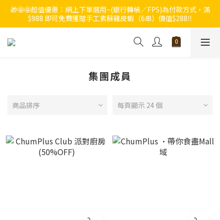
🎁🤩🤩超值優惠：網上下單選用~(銀行轉帳／FPS)為付款方式，滿
🔥🔥快啲登記成為ChumRest 老友記會員‼️積分當錢洗‼️
$988 即可免費獲贈手工紫蘇雞皮蝦（6串）價值$288‼️
🔥🔥快啲登記成為ChumRest 老友記會員‼️積分當錢洗‼️
集團成員
商品排序
每頁顯示 24 個